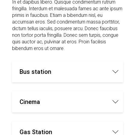
In et dapibus libero. Quisque condimentum rutrum
fringilla. Interdum et malesuada fames ac ante ipsum
primis in faucibus. Etiam a bibendum nisl, eu
accumsan eros. Sed condimentum massa porttitor,
dictum tellus iaculis, posuere arcu. Donec faucibus
non tortor porta fringilla. Donec sem turpis, congue
quis auctor ac, pulvinar at eros. Proin facilisis
bibendum eros ut ornare.
Bus station
Cras consequat dui orci, tempor
porttitor nisi auctor eget.
Cinema
Cras consequat dui orci, tempor porttitor nisi
auctor eget.
Gas Station